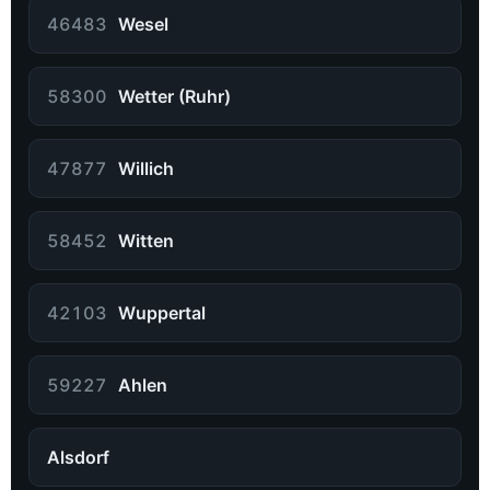
46483
Wesel
58300
Wetter (Ruhr)
47877
Willich
58452
Witten
42103
Wuppertal
59227
Ahlen
Alsdorf