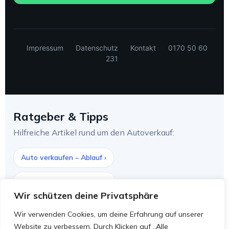
Impressum
Datenschutz
Kontakt
0170 50 60
231
Ratgeber & Tipps
Hilfreiche Artikel rund um den Autoverkauf:
Auto verkaufen – Ablauf ›
Kfz-Kaufvertrag-Vorlage ›
Wir schützen deine Privatsphäre
Autowert ohne Anmeldung ›
Wir verwenden Cookies, um deine Erfahrung auf unserer
Website zu verbessern. Durch Klicken auf „Alle