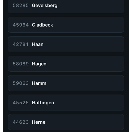
58285
Gevelsberg
45964
Gladbeck
42781
Haan
58089
Hagen
59063
Hamm
45525
Hattingen
44623
Herne