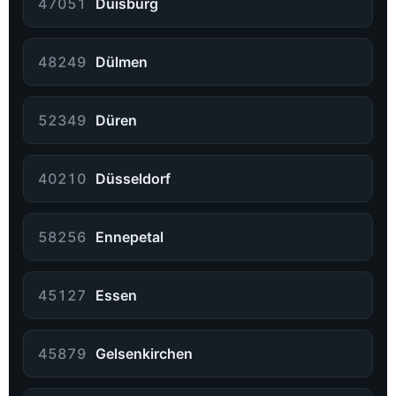
47051
Duisburg
48249
Dülmen
52349
Düren
40210
Düsseldorf
58256
Ennepetal
45127
Essen
45879
Gelsenkirchen