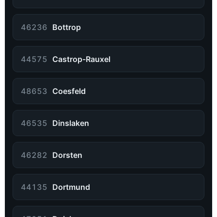
46236
Bottrop
44575
Castrop-Rauxel
48653
Coesfeld
46535
Dinslaken
46282
Dorsten
44135
Dortmund