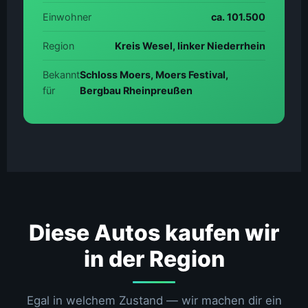
Einwohner
ca. 101.500
Region
Kreis Wesel, linker Niederrhein
Bekannt
Schloss Moers, Moers Festival,
für
Bergbau Rheinpreußen
Diese Autos kaufen wir
in der Region
Egal in welchem Zustand — wir machen dir ein