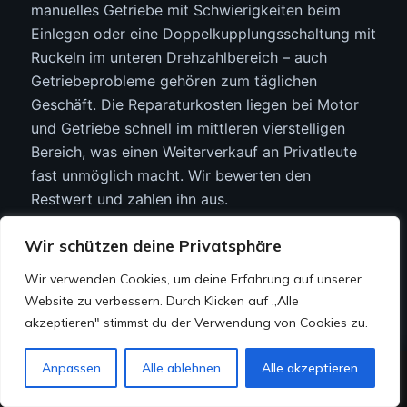
manuelles Getriebe mit Schwierigkeiten beim
Einlegen oder eine Doppelkupplungsschaltung mit
Ruckeln im unteren Drehzahlbereich – auch
Getriebeprobleme gehören zum täglichen
Geschäft. Die Reparaturkosten liegen bei Motor
und Getriebe schnell im mittleren vierstelligen
Bereich, was einen Weiterverkauf an Privatleute
fast unmöglich macht. Wir bewerten den
Restwert und zahlen ihn aus.
Unfallschäden.
Vom Parkrempler mit verzogener
Wir schützen deine Privatsphäre
Stoßstange bis zum schweren Frontschaden – wir
Wir verwenden Cookies, um deine Erfahrung auf unserer
beurteilen die verbliebene Substanz. Ein
Website zu verbessern. Durch Klicken auf „Alle
fachgerecht reparierter Heckschaden mindert
akzeptieren" stimmst du der Verwendung von Cookies zu.
den Wert deutlich weniger als ein nicht
gemeldeter Rahmenschaden. Beschreib den
Jetzt Chatten
Anpassen
Alle ablehnen
Alle akzeptieren
Schaden offen, und wir legen ein ehrliches
Anfrage senden
WhatsApp
Angebot vor.