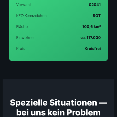
Vorwahl
02041
KFZ-Kennzeichen
BOT
Fläche
100,6 km²
Einwohner
ca. 117.000
Kreis
Kreisfrei
Spezielle Situationen —
bei uns kein Problem