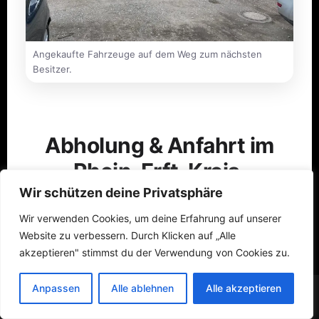
Angekaufte Fahrzeuge auf dem Weg zum nächsten
Besitzer.
Abholung & Anfahrt im
Rhein-Erft-Kreis.
Wir schützen deine Privatsphäre
Wir verwenden Cookies, um deine Erfahrung auf unserer
Website zu verbessern. Durch Klicken auf „Alle
Der Rhein-Erft-Kreis ist für uns logistisch ideal
akzeptieren" stimmst du der Verwendung von Cookies zu.
zu erreichen. Die A61 führt durch Bergheim
und Bedburg, die A4 durch Kerpen und
Anpassen
Alle ablehnen
Alle akzeptieren
Anfrage senden
WhatsApp
Frechen – am Autobahnkreuz Kerpen treffen