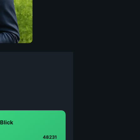
Blick
48231