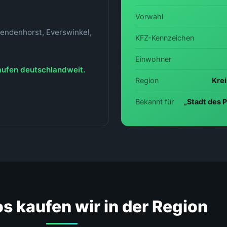
Vorwahl
Sendenhorst, Everswinkel,
KFZ-Kennzeichen
Einwohner
kaufen deutschlandweit.
Region
Kre
Bekannt für
„Stadt des 
s kaufen wir in der Region