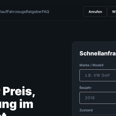
lauf
Fahrzeuge
Ratgeber
FAQ
Anrufen
W
Schnellanfr
Marke / Modell
 Preis,
Baujahr
ung im
Zustand