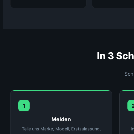
In 3 Sc
Sch
1
Melden
Teile uns Marke, Modell, Erstzulassung,
I