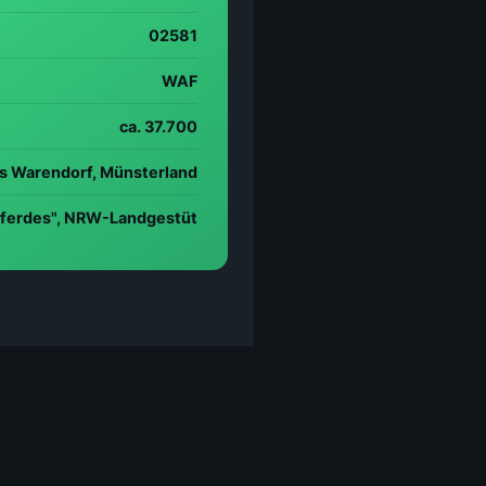
02581
WAF
ca. 37.700
is Warendorf, Münsterland
Pferdes", NRW-Landgestüt