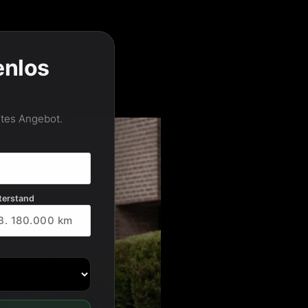
enlos
etes Angebot.
terstand