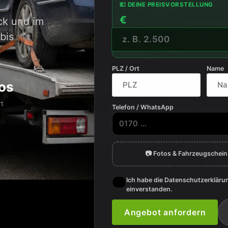
💶 DEINE PREISVORSTELLUNG
€
ck und im
bis
PLZ / Ort
Name
os
rt
Telefon / WhatsApp
📷 Fotos & Fahrzeugschei
Ich habe die Datenschutzerkläru
einverstanden.
Angebot anfordern