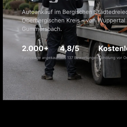
Autoankauf im Bergischen Städtedreie
Oberbergischen Kreis – von Wuppertal 
Gummersbach.
2.000+
4,8/5
Kostenl
Fahrzeuge angekauft
aus 137 Bewertungen
Abholung vor O