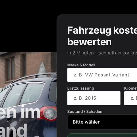
Fahrzeug kost
bewerten
In 2 Minuten – schnell ein konkr
Marke & Modell
Erstzulassung
Kilome
en im
Zustand / Schaden
and