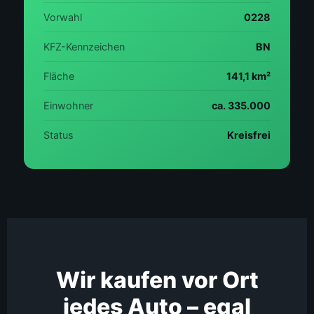
Vorwahl
0228
KFZ-Kennzeichen
BN
Fläche
141,1 km²
Einwohner
ca. 335.000
Status
Kreisfrei
Wir kaufen vor Ort
jedes Auto – egal