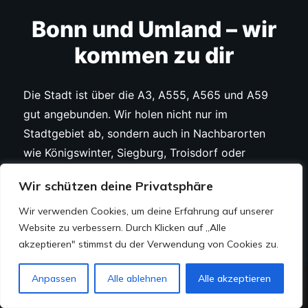
Bonn und Umland – wir
kommen zu dir
Die Stadt ist über die A3, A555, A565 und A59
gut angebunden. Wir holen nicht nur im
Stadtgebiet ab, sondern auch in Nachbarorten
wie Königswinter, Siegburg, Troisdorf oder
Niederkassel. Pendler und Anwohner aus der
Wir schützen deine Privatsphäre
Umgebung erreichen uns ohne Umweg.
Wo dein Auto steht, ist zweitrangig – die
Wir verwenden Cookies, um deine Erfahrung auf unserer
Website zu verbessern. Durch Klicken auf „Alle
Abholung kostet dich nichts. Da die Stadt
akzeptieren" stimmst du der Verwendung von Cookies zu.
kreisfrei ist, übernehmen wir die Abmeldung
direkt bei der städtischen Zulassungsstelle.
Jetzt Chatten
Anpassen
Alle ablehnen
Alle akzeptieren
Anfrage senden
WhatsApp