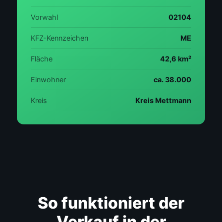
Vorwahl
02104
KFZ-Kennzeichen
ME
Fläche
42,6 km²
Einwohner
ca. 38.000
Kreis
Kreis Mettmann
So funktioniert der
Verkauf in der