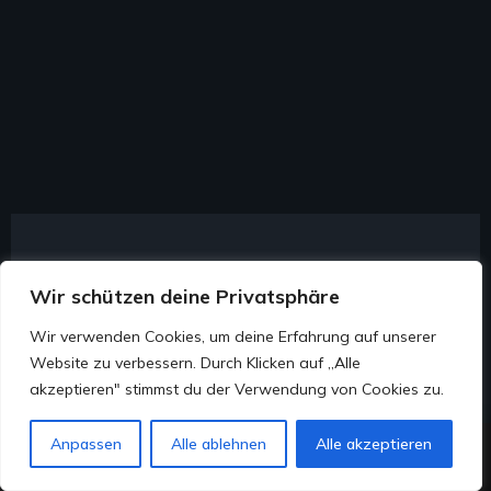
Wir schützen deine Privatsphäre
Faire Preise statt
Wir verwenden Cookies, um deine Erfahrung auf unserer
Standard-Kalkulation
Website zu verbessern. Durch Klicken auf „Alle
akzeptieren" stimmst du der Verwendung von Cookies zu.
Weil wir direkt ankaufen und nichts vermitteln,
Jetzt Chatten
Anpassen
Alle ablehnen
Alle akzeptieren
bleibt mehr für dich übrig: kein Zwischenhändler,
Anfrage senden
WhatsApp
keine Provision. Dank eigenem Export-Netzwerk