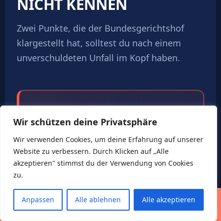
NICHT KENNEN
Zwei Punkte, die der Bundesgerichtshof
klargestellt hat, solltest du nach einem
unverschuldeten Unfall im Kopf haben.
„
Du handelst wirtschaftlich,
Wir schützen deine Privatsphäre
wenn du zum regional
Wir verwenden Cookies, um deine Erfahrung auf unserer
ermittelten Restwert deines
Website zu verbessern. Durch Klicken auf „Alle
Sachverständigen
akzeptieren" stimmst du der Verwendung von Cookies
zu.
verkaufst – eine
überregionale Online-
Anpassen
Alle ablehnen
Alle akzeptieren
ANFRAGE
GUTACHTEN KOSTENLOS PRÜFEN
Restwertbörse musst du