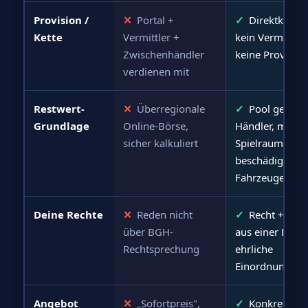
Provision /
✕
Portal +
✓
Direktkauf,
Kette
Vermittler +
kein Vermittler,
Zwischenhändler
keine Provision
verdienen mit
Restwert-
✕
Überregionale
✓
Pool geprüft
Grundlage
Online-Börse,
Händler, mehr
sicher kalkuliert
Spielraum für
beschädigte
Fahrzeuge
Deine Rechte
✕
Reden nicht
✓
Recht + Gel
über BGH-
aus einer Hand
Rechtsprechung
ehrliche
Einordnung
Angebot
✕
„Sofortpreis",
✓
Konkrete Zah