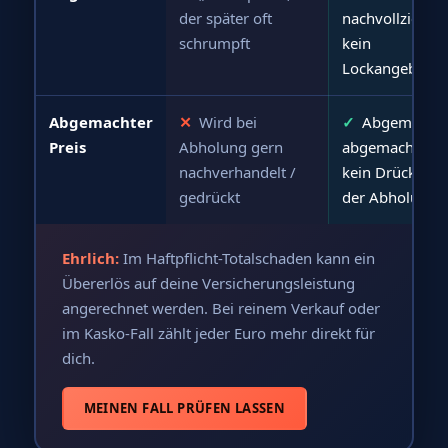
der später oft
nachvollziehbar
schrumpft
kein
Lockangebot
Abgemachter
✕
Wird bei
✓
Abgemacht i
Preis
Abholung gern
abgemacht –
nachverhandelt /
kein Drücken b
gedrückt
der Abholung
Ehrlich:
Im Haftpflicht-Totalschaden kann ein
Übererlös auf deine Versicherungsleistung
angerechnet werden. Bei reinem Verkauf oder
im Kasko-Fall zählt jeder Euro mehr direkt für
dich.
MEINEN FALL PRÜFEN LASSEN