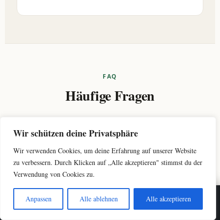
FAQ
Häufige Fragen
Wir schützen deine Privatsphäre
Was kostet ein Kfz-Gutachter ungefähr?
+
Wir verwenden Cookies, um deine Erfahrung auf unserer Website
zu verbessern. Durch Klicken auf „Alle akzeptieren" stimmst du der
Es gibt keinen Festpreis – das Honorar richtet sich nach
Verwendung von Cookies zu.
Wer zahlt den Kfz-Gutachter nach einem
der Schadenshöhe. Als grobe Orientierung liegt das
+
Unfall?
Netto-Grundhonorar laut BVSK-Befragung bei rund 285
Anpassen
Alle ablehnen
Alle akzeptieren
☎ Anrufen
Restwert prüfen
€ (ca. 500 € Schaden), rund 374 € (ca. 1.000 €) bis rund
gegnerische Kfz-
Beim unverschuldeten Unfall trägt die
905 € (ca. 10.000 €). Die Werte sind „ca.“-Angaben und