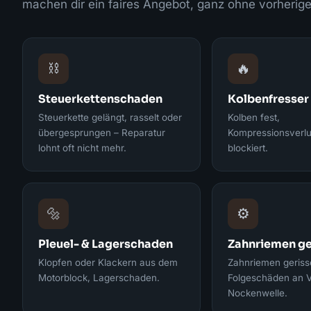
machen dir ein faires Angebot, ganz ohne vorherige
⛓️
🔥
Steuerkettenschaden
Kolbenfresser
Steuerkette gelängt, rasselt oder
Kolben fest,
übergesprungen – Reparatur
Kompressionsverlu
lohnt oft nicht mehr.
blockiert.
🔩
⚙️
Pleuel- & Lagerschaden
Zahnriemen ge
Klopfen oder Klackern aus dem
Zahnriemen gerisse
Motorblock, Lagerschaden.
Folgeschäden an V
Nockenwelle.