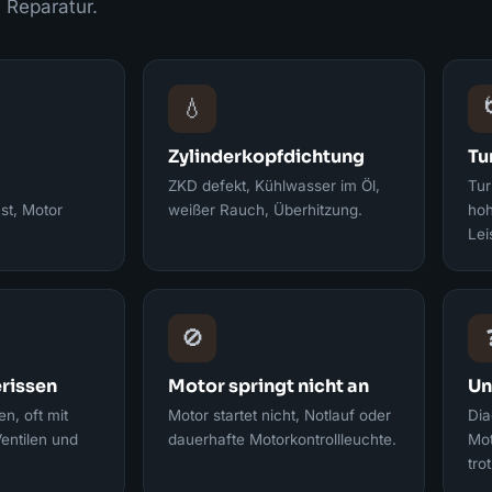
 Reparatur.
💧

Zylinderkopfdichtung
Tu
ZKD defekt, Kühlwasser im Öl,
Tur
st, Motor
weißer Rauch, Überhitzung.
hoh
Lei
🚫
rissen
Motor springt nicht an
Un
n, oft mit
Motor startet nicht, Notlauf oder
Dia
entilen und
dauerhafte Motorkontrollleuchte.
Mot
tro