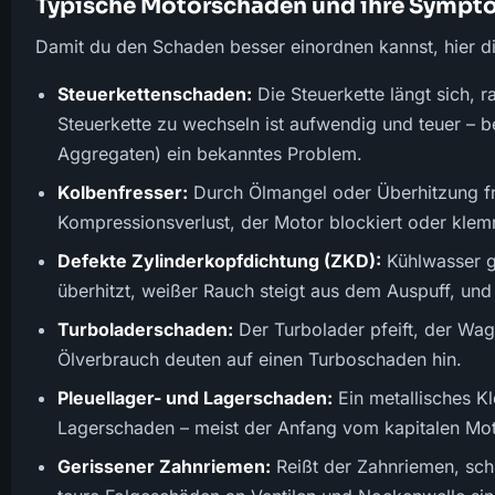
Typische Motorschäden und ihre Symp
Damit du den Schaden besser einordnen kannst, hier d
Steuerkettenschaden:
Die Steuerkette längt sich, r
Steuerkette zu wechseln ist aufwendig und teuer – 
Aggregaten) ein bekanntes Problem.
Kolbenfresser:
Durch Ölmangel oder Überhitzung fr
Kompressionsverlust, der Motor blockiert oder klem
Defekte Zylinderkopfdichtung (ZKD):
Kühlwasser g
überhitzt, weißer Rauch steigt aus dem Auspuff, und
Turboladerschaden:
Der Turbolader pfeift, der Wage
Ölverbrauch deuten auf einen Turboschaden hin.
Pleuellager- und Lagerschaden:
Ein metallisches K
Lagerschaden – meist der Anfang vom kapitalen Mo
Gerissener Zahnriemen:
Reißt der Zahnriemen, schl