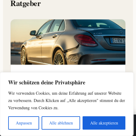
Ratgeber
BEGRIFFE
Wir schützen deine Privatsphäre
Restwert vs. Wiederbeschaffungswert
Wir verwenden Cookies, um deine Erfahrung auf unserer Website
Wie die beiden Werte zusammenhängen, warum
zu verbessern. Durch Klicken auf „Alle akzeptieren" stimmst du der
deine Auszahlung die Differenz ist und welche
Stellschrauben korrekt angesetzt sein müssen.
Verwendung von Cookies zu.
Artikel lesen →
Anpassen
Alle ablehnen
Alle akzeptieren
☎ Anrufen
Restwert prüfen