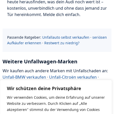
heute herausfinden, was dein Audi noch wert ist –
kostenlos, unverbindlich und ohne dass jemand zur
Tür hereinkommt. Melde dich einfach.
Passende Ratgeber:
Unfallauto selbst verkaufen
·
seriösen
Aufkäufer erkennen
·
Restwert zu niedrig?
Weitere Unfallwagen-Marken
Wir kaufen auch andere Marken mit Unfallschaden an:
Unfall-BMW verkaufen
·
Unfall-Citroën verkaufen
·
Unfall-Dacia verkaufen
·
Unfall-Fiat verkaufen
·
Unfall-
Wir schützen deine Privatsphäre
Ford verkaufen
·
Unfall-Honda verkaufen
·
alle Marken &
Unfallauto verkaufen
Wir verwenden Cookies, um deine Erfahrung auf unserer
Website zu verbessern. Durch Klicken auf „Alle
akzeptieren" stimmst du der Verwendung von Cookies