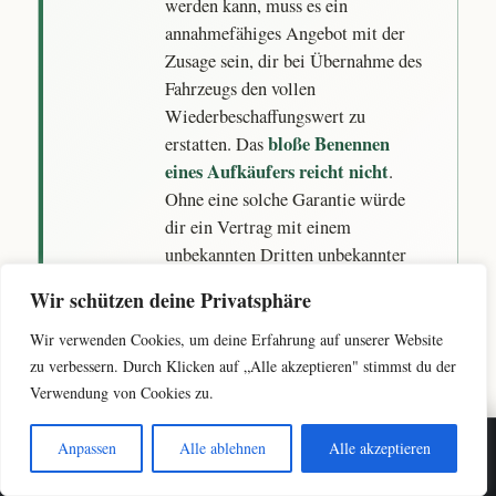
werden kann, muss es ein
annahmefähiges Angebot mit der
Zusage sein, dir bei Übernahme des
Fahrzeugs den vollen
Wiederbeschaffungswert zu
bloße Benennen
erstatten. Das
eines Aufkäufers reicht nicht
.
Ohne eine solche Garantie würde
dir ein Vertrag mit einem
unbekannten Dritten unbekannter
Bonität aufgezwungen – und das
Wir schützen deine Privatsphäre
musst du nicht hinnehmen.
Wir verwenden Cookies, um deine Erfahrung auf unserer Website
zu verbessern. Durch Klicken auf „Alle akzeptieren" stimmst du der
Verwendung von Cookies zu.
Wie das mit der Berechnung deiner Auszahlung
zusammenhängt, erklärt der Ratgeber
Restwert zu
Anpassen
Alle ablehnen
Alle akzeptieren
☎ Anrufen
Restwert prüfen
niedrig – was du tun kannst
, und ob und wann du