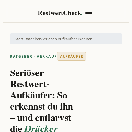
RestwertCheck
.
Start
›
Ratgeber
›
Seriösen Aufkäufer erkennen
RATGEBER · VERKAUF
AUFKÄUFER
Seriöser
Restwert-
Aufkäufer: So
erkennst du ihn
– und entlarvst
die
Drücker