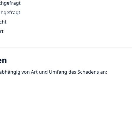
chgefragt
chgefragt
cht
rt
en
abhängig von Art und Umfang des Schadens an: