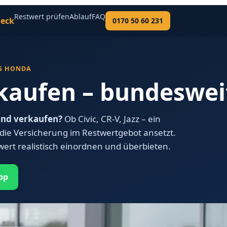
Restwert prüfen
Ablauf
FAQ
eck
0170 50 60 231
ES HONDA
kaufen – bundeswei
land verkaufen?
Ob Civic, CR-V, Jazz – ein
s die Versicherung im Restwertgebot ansetzt.
wert realistisch einordnen und überbieten.
pp