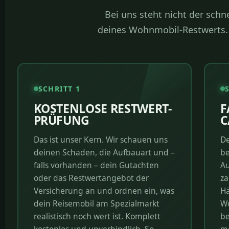
Bei uns steht nicht der sch
deines Wohnmobil-Restwerts. D
SCHRITT 1
KOSTENLOSE RESTWERT-
F
PRÜFUNG
C
Das ist unser Kern. Wir schauen uns
De
deinen Schaden, die Aufbauart und –
be
falls vorhanden – dein Gutachten
Au
oder das Restwertangebot der
za
Versicherung an und ordnen ein, was
Hä
dein Reisemobil am Spezialmarkt
Wo
realistisch noch wert ist. Komplett
be