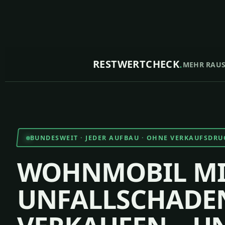
RESTWERTCHECK
.
MEHR RAU
BUNDESWEIT · JEDER AUFBAU · OHNE VERKAUFSDRU
WOHNMOBIL MI
UNFALLSCHADE