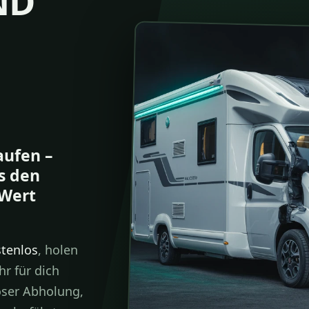
ND
aufen
–
s den
 Wert
tenlos
, holen
r für dich
oser Abholung,