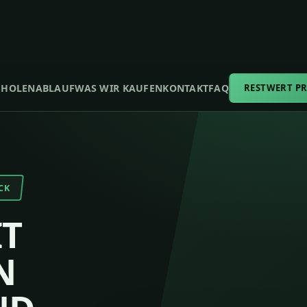
SHOLEN
ABLAUF
WAS WIR KAUFEN
KONTAKT
FAQ
RESTWERT P
CK
T
N