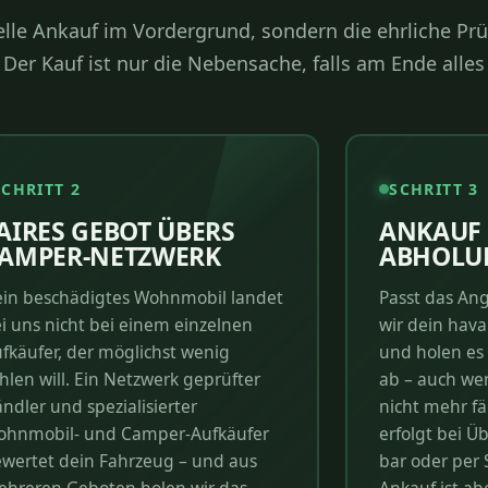
nelle Ankauf im Vordergrund, sondern die ehrliche Pr
er Kauf ist nur die Nebensache, falls am Ende alles
SCHRITT 2
SCHRITT 3
AIRES GEBOT ÜBERS
ANKAUF 
AMPER-NETZWERK
ABHOLU
in beschädigtes Wohnmobil landet
Passt das Ang
i uns nicht bei einem einzelnen
wir dein hava
fkäufer, der möglichst wenig
und holen es
hlen will. Ein Netzwerk geprüfter
ab – auch we
ndler und spezialisierter
nicht mehr fä
hnmobil- und Camper-Aufkäufer
erfolgt bei Ü
wertet dein Fahrzeug – und aus
bar oder per