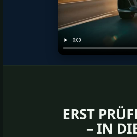
ERST PRÜ
– IN D