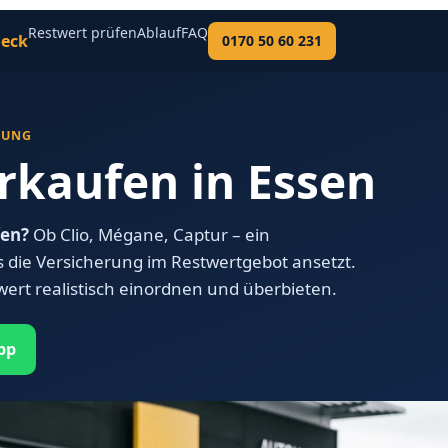
Restwert prüfen
Ablauf
FAQ
eck
0170 50 60 231
BUNG
rkaufen in Essen
fen?
Ob Clio, Mégane, Captur – ein
ls die Versicherung im Restwertgebot ansetzt.
wert realistisch einordnen und überbieten.
pp