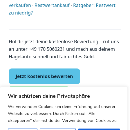
verkaufen
·
Restwertankauf
·
Ratgeber: Restwert
zu niedrig?
Hol dir jetzt deine kostenlose Bewertung – ruf uns
an unter +49 170 5060231 und mach aus deinem
Hagelauto schnell und fair echtes Geld.
Jetzt kostenlos bewerten
Fotos per WhatsApp
Wir schützen deine Privatsphäre
Wir verwenden Cookies, um deine Erfahrung auf unserer
Website zu verbessern. Durch Klicken auf „Alle
Auto mit Hagelschaden verkaufen · PKW Sofort Verkauf ·
akzeptieren" stimmst du der Verwendung von Cookies zu.
kostenlose Abholung deutschlandweit · Alle Angaben ohne
Gewähr, unverbindlicher Prüf-/Vermittlungsdienst. ·
Impressum
·