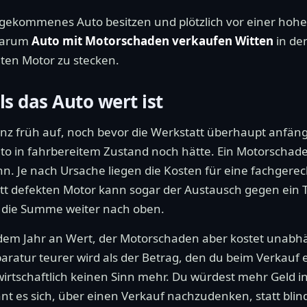
Jahre gekommenes Auto besitzen und plötzlich vor einer h
 warum
Auto mit Motorschaden verkaufen Witten
in den
lten Motor zu stecken.
ls das Auto wert ist
z früh auf, noch bevor die Werkstatt überhaupt anfängt
to in fahrbereitem Zustand noch hätte. Ein Motorschad
nn. Je nach Ursache liegen die Kosten für eine fachgere
lett defekten Motor kann sogar der Austausch gegen ein 
t die Summe weiter nach oben.
 jedem Jahr an Wert, der Motorschaden aber kostet unab
paratur teurer wird als der Betrag, den du beim Verkauf
tschaftlich keinen Sinn mehr. Du würdest mehr Geld inv
nt es sich, über einen Verkauf nachzudenken, statt blin