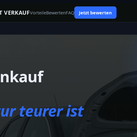
T VERKAUF
Vorteile
Bewerten
FAQ
Jetzt bewerten
nkauf
r teurer ist