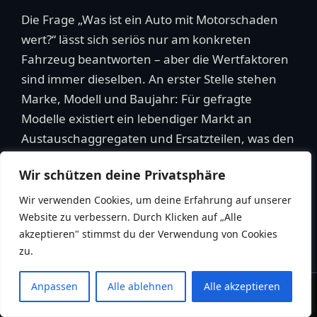
Die Frage „Was ist ein Auto mit Motorschaden
wert?“ lässt sich seriös nur am konkreten
Fahrzeug beantworten – aber die Wertfaktoren
sind immer dieselben. An erster Stelle stehen
Marke, Modell und Baujahr: Für gefragte
Modelle existiert ein lebendiger Markt an
Austauschaggregaten und Ersatzteilen, was den
Ankaufspreis hebt. Danach zählt die
Wir schützen deine Privatsphäre
Laufleistung, denn sie bestimmt, wie attraktiv
Getriebe, Achsen und Anbauteile für die
Wir verwenden Cookies, um deine Erfahrung auf unserer
Weiterverwendung sind.
Website zu verbessern. Durch Klicken auf „Alle
akzeptieren" stimmst du der Verwendung von Cookies
Der dritte große Faktor ist die Art des Schadens.
zu.
Ein Wagen mit defektem Lader oder
durchgebrannter Kopfdichtung ist für Aufkäufer
Anpassen
Alle ablehnen
Alle akzeptieren
Auto mit Motorschaden?
WhatsApp
Bewerten
Kostenlos & unverbindlich
interessanter als einer mit blockiertem